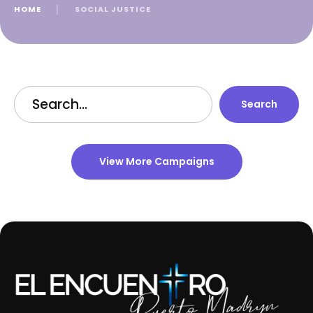
HOME
│
SOCIAL JUSTICE
Search
View More Campaigns